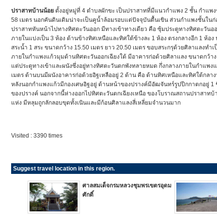
ปราสาทบ้านน้อย
ตั้งอยู่หมู่ที่ 4 ตำบลผักขะ เป็นปราสาทที่มีแนวกำแพง 2 ชั้น กำแ
58 เมตร นอกคันดินเดิมน่าจะเป็นคูน้ำล้อมรอบแต่ปัจจุบันตื้นเขิน ส่วนกำแพงชั้นใน
ปราสาทหันหน้าไปทางทิศตะวันออก มีทางเข้าทางเดียว คือ ซุ้มประตูทางทิศตะวัน
ภายในแบ่งเป็น 3 ห้อง ด้านข้างทิศเหนือและทิศใต้ข้างละ 1 ห้อง ตรงกลางอีก 1 ห้อ
สระน้ำ 1 สระ ขนาดกว้าง 15.50 เมตร ยาว 20.50 เมตร ขอบสระกรุด้วยศิลาแลงทำเป็นขั้
ภายในกำแพงแก้วมุมด้านทิศตะวันออกเฉียงใต้ มีอาคารก่อด้วยศิลาแลง ขนาดกว้าง 
แต่ประตูทางเข้าและผนังซึ่งอยู่ทางทิศตะวันตกพังทลายหมด กึ่งกลางภายในกำแพงแ
เมตร ด้านบนมีผนังอาคารก่อด้วยอิฐเหลืออยู่ 2 ด้าน คือ ด้านทิศเหนือและทิศใต้กลา
หลังนอกกำแพงแก้วมีกองเศษอิฐอยู่ ด้านหน้าของปรางค์มีอัฒจันทร์รูปปีกกาตกอยู่ 1 
ของปรางค์ นอกจากนี้ห่างออกไปทิศตะวันตกเฉียงเหนือ ของโบราณสถานปราสาทบ้
แห่ง มีหลุมถูกลักลอบขุดทั้งเนินและมีก้อนศิลาแลงสี่เหลี่ยมจำนวนมาก
Visited : 3390 times
Suggest travel location in this region.
ศาลสมเด็จกรมหลวงชุมพรเขตรอุดม
ศักดิ์