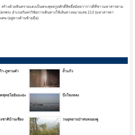
สร้างด้วยหินทรายแดงเป็นพระพุทธรูปศักดิ์สิทธิ์สมัยทวาราวดีที่ชาวมหาสารคาม
ลโคกพระ อำเภอกันทรวิชัยการเดินทางใช้เส้นทางหมายเลข 213 (มหาสารคา
เศษ (อยู่ทางด้านซ้ายมือ)
ก้า-ภูพานคำ
ถ้ำแก้ว
 วัดพุทธโธธัมมะธะ
บึงโขงหลง
งชาติบ้านเชียง
วนอุทยานป่าสนหนองคู