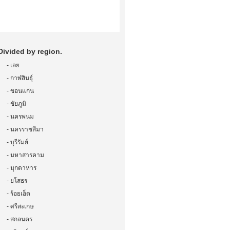
Divided by region.
-
เลย
-
กาฬสินธุ์
-
ขอนแก่น
-
ชัยภูมิ
-
นครพนม
-
นครราชสีมา
-
บุรีรัมย์
-
มหาสารคาม
-
มุกดาหาร
-
ยโสธร
-
ร้อยเอ็ด
-
ศรีสะเกษ
-
สกลนคร