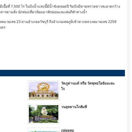
เนื้อที่ 7,500 ไร่ ในบึงน้ำแห่งนี้มีน้ำขังตลอดปี ริมบึงมีหาดทรายขาวสะอาดกว้าง
รตามสั่ง นักท่องเที่ยวนิยมมาพักผ่อนและเล่นกีฬาทางน้ำ
ายเลข 23 ผ่านอำเภอธวัชบุรี ถึงอำเภอเสลภูมิเข้าทางหลวงหมายเลข 2259
เมตร
วัดภูด่านแต้ หรือ วัดพุทธโธธัมมะธะ
โร
วนอุทยานโกสัมพี
ภูฝอยลม