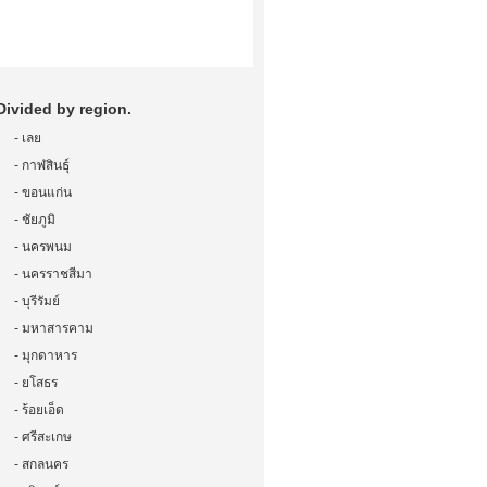
Divided by region.
-
เลย
-
กาฬสินธุ์
-
ขอนแก่น
-
ชัยภูมิ
-
นครพนม
-
นครราชสีมา
-
บุรีรัมย์
-
มหาสารคาม
-
มุกดาหาร
-
ยโสธร
-
ร้อยเอ็ด
-
ศรีสะเกษ
-
สกลนคร