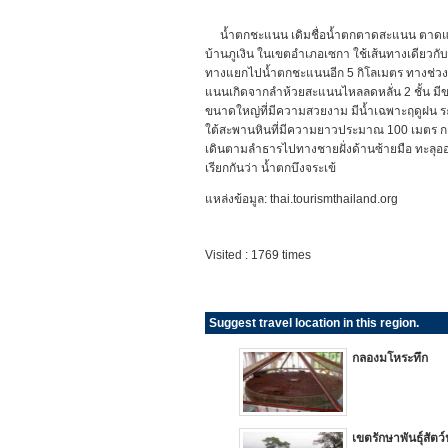
น้ำตกชะแนน เดิมชื่อน้ำตกตาดสะแนน ตาดแปลว่า "
บ้านภูเงิน ในเขตอำเภอเซกา ใช้เส้นทางเดียวกั
ทางแยกไปน้ำตกชะแนนอีก 5 กิโลเมตร ทางช่วงสุ
แนนเกิดจากลำห้วยสะแนนไหลลดหลั่น 2 ชั้น มีขนา
ขนาดใหญ่ที่มีความสวยงาม มีน้ำเฉพาะฤดูฝน ร
ใต้สะพานหินที่มีความยาวประมาณ 100 เมตร กา
เดินตามลำธารไปทางชายฝั่งด้านซ้ายมือ ทะลุออกที
เรียกกันว่า น้ำตกบึงจระเข้
แหล่งข้อมูล: thai.tourismthailand.org
Visited : 1769 times
Suggest travel location in this region.
กลองมโหระทึก
เขตรักษาพันธุ์สัตว์