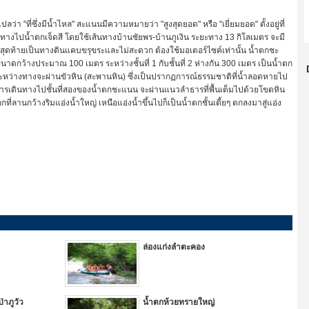
ที่ซึ่งมีน้ำไหล" สะแนนมีความหมายว่า "สูงสุดยอด" หรือ "เยี่ยมยอด" ตั้งอยู่ที่
บทางไปน้ำตกเจ็ดสี โดยใช้เส้นทางบ้านชัยพร-บ้านภูเงิน ระยะทาง
13 กิโลเมตร จะมี
ดท้ายเป็นทางดินแคบขรุขระและไม่สะดวก ต้องใช้มอเตอร์ไซค์เท่านั้น น้ำตกชะ
ดกว้างประมาณ 100 เมตร ระหว่างชั้นที่ 1 กับชั้นที่ 2 ห่างกัน 300 เมตร เป็นน้ำตก
ะหว่างทางจะผ่านขัวหิน (สะพานหิน) ซึ่งเป็นปรากฏการณ์ธรรมชาติที่น้ำลอดหายไป
รเดินทางไปชั้นที่สองของน้ำตกชะแนน จะผ่านแนวลำธารที่พื้นเต็มไปด้วยโขดหิน
่ลานกว้างริมแอ่งน้ำใหญ่ เหนือแอ่งน้ำขึ้นไปก็เป็นน้ำตกชั้นเตี้ยๆ ตกลงมาสู่แอ่ง
ล่องแก่งลำตะคอง
ป่าภูวัว
น้ำตกห้วยทรายใหญ่