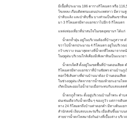
มีเนื้อที่ประมาณ 186 ตารางกิโลเมตร หรือ 116
โขงหลง เกือบติดพรมแดนประเทศลาว มีความสูงจ
ป่าดิบแล้ง และป่าดิบชื้น บางส่วนเป็นสันเขาหินท
มา 3 กิโลเมตรมีทางแยกขวาไปอีก 6 กิโลเมตร
แหล่งท่องเที่ยวที่น่าสนใจในเขตอุทยานฯ ได้แก่
น้ำตกถ้ำฝุ่น อยู่ในบริเวณท้องที่บ้านภูสวาท 
ขวาไปน้ำตกประมาณ 4 กิโลเมตร อยู่ในบริเวณป
กว้างขวาง จนมาสุดทางที่น้ำตกที่ไหลมาจากหน
ในฤดูฝน บริเวณใกล้เคียงมีเพิงผาหินเป็นแนวยาวเ
น้ำตกเจ็ดสี ตั้งอยู่ในเขตพื้นที่บ้านดอนเสี
กิโลเมตรมีทางแยกขวาที่บ้านชัยพร ผ่านบ้านภูเ
ทอกใช้เส้นทางที่ผ่านบ้านนาต้อง บ้านดอนเสีย
ในช่วงฤดูฝน เกิดจากธารน้ำของห้วยกะอามไหล
เกิดเป็นละอองไอน้ำยามเมื่อกระทบกับแสงแดดทำให้
น้ำตกภูถ้ำพระ ตั้งอยู่บริเวณบ้านถ้ำพระ ตำ
ฝนเช่นเดียวกับน้ำตกอื่น ๆ ของภูวัว แต่การเ
ทาง 24 กิโลมตรถึงบ้านท่าดอกคำ มีทางดินแยกข
สำนักสงฆ์ เงียบสงบและร่มรื่น เมื่อเดินขึ้น
สายธารน้ำตกไหลมายังก้นอ่างที่เบื้องล่าง บริเ