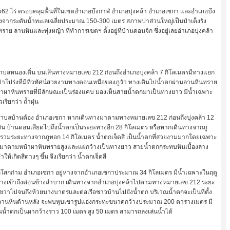
,562 ไร่ ครอบคลุมพื้นที่ในเขตอำเภอบึงกาฬ อำเภอบุ่งคล้า อำเภอเซกา และอำเภอบึง
ากระดับน้ำทะเลเฉลี่ยประมาณ 150-300 เมตร สภาพป่าส่วนใหญ่เป็นป่าเต็งรัง
ราย ลานหินและทุ่งหญ้า ที่ทำการเขตฯ ตั้งอยู่ที่บ้านดอนจิก ซึ่งอยู่เลยอำเภอบุ่งคล้า
ตำบลหนองเดิ่น บนเส้นทางหมายเลข 212 ก่อนถึงอำเภอบุ่งคล้า 7 กิโลเมตรมีทางแยก
่าโปร่งที่มีทิวทัศน์สวยงามทางตอนเหนือของภูวัว ทางเดินไปน้ำตกผ่านลานหินทราย
้าผาหินทรายที่มีลักษณะเป็นร่องแคบ มองเห็นสายน้ำตกมาเป็นทางยาว มีน้ำเฉพาะ
รียกว่า ถ้ำฝุ่น
ยด ตำบลบ้านต้อง อำเภอเซกา หากเดินทางมาตามทางหมายเลข 212 ก่อนถึงบุ่งคล้า 12
งิน บ้านดอนเสียดไปถึงน้ำตกเป็นระยะทางอีก 28 กิโลเมตร หรือหากเดินทางจากภู
ด รวมระยะทางจากภูทอก 14 กิโลเมตร น้ำตกเจ็ดสี เป็นน้ำตกที่สวยงามมากโดยเฉพาะ
มาตามหน้าผาหินทรายสูงและแผ่กว้างเป็นทางยาว สายน้ำตกกระทบหินเบื้องล่าง
เกิดสีต่างๆ ขึ้น จึงเรียกว่า น้ำตกเจ็ดสี
บลโสกก่าม อำเภอเซกา อยู่ห่างจากอำเภอเซกาประมาณ 34 กิโลเมตร มีน้ำเฉพาะในฤดู
ดินทางเข้าถึงค่อนข้างลำบาก เดินทางจากอำเภอบุ่งคล้าไปตามทางหมายเลข 212 ระยะ
วาไปจนถึงห้วยบางบาตรและต่อเรือชาวบ้านไปยังน้ำตก บริเวณน้ำตกจะเป็นที่ตั้ง
มาบนลานหินด้านหลัง จะพบหุบเขารูปแอ่งกระทะขนาดกว้างประมาณ 200 ตารางเมตร มี
วณน้ำตกเป็นผากว้างราว 100 เมตร สูง 50 เมตร สามารถลงเล่นน้ำได้