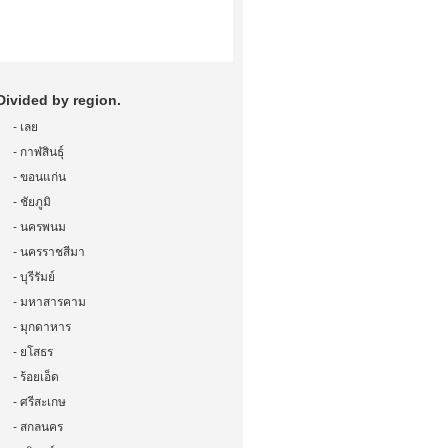
Divided by region.
-
เลย
-
กาฬสินธุ์
-
ขอนแก่น
-
ชัยภูมิ
-
นครพนม
-
นครราชสีมา
-
บุรีรัมย์
-
มหาสารคาม
-
มุกดาหาร
-
ยโสธร
-
ร้อยเอ็ด
-
ศรีสะเกษ
-
สกลนคร