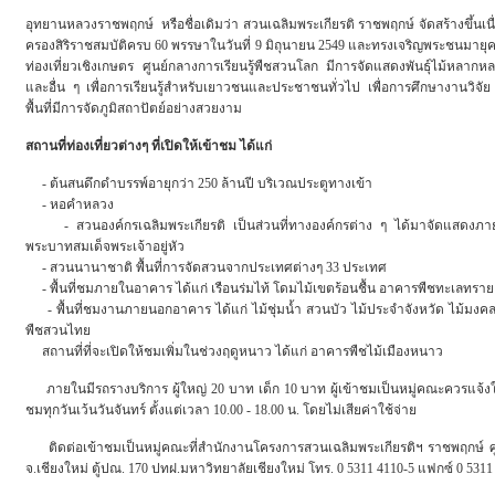
อุทยานหลวงราชพฤกษ์ หรือชื่อเดิมว่า สวนเฉลิมพระเกียรติ ราชพฤกษ์ จัดสร้างขึ้นเน
ครองสิริราชสมบัติครบ 60 พรรษาในวันที่ 9 มิถุนายน 2549 และทรงเจริญพระชนมายุค
ท่องเที่ยวเชิงเกษตร ศูนย์กลางการเรียนรู้พืชสวนโลก มีการจัดแสดงพันธุ์ไม้หล
และอื่น ๆ เพื่อการเรียนรู้สำหรับเยาวชนและประชาชนทั่วไป เพื่อการศึกษางานวิ
พื้นที่มีการจัดภูมิสถาปัตย์อย่างสวยงาม
สถานที่ท่องเที่ยวต่างๆ ที่เปิดให้เข้าชม ได้แก่
- ต้นสนดึกดำบรรพ์อายุกว่า 250 ล้านปี บริเวณประตูทางเข้า
- หอคำหลวง
- สวนองค์กรเฉลิมพระเกียรติ เป็นส่วนที่ทางองค์กรต่าง ๆ ได้มาจัดแสดงภ
พระบาทสมเด็จพระเจ้าอยู่หัว
- สวนนานาชาติ พื้นที่การจัดสวนจากประเทศต่างๆ 33 ประเทศ
- พื้นที่ชมภายในอาคาร ได้แก่ เรือนร่มไท้ โดมไม้เขตร้อนชื้น อาคารพืชทะเลทราย อา
- พื้นที่ชมงานภายนอกอาคาร ได้แก่ ไม้ชุ่มน้ำ สวนบัว ไม้ประจำจังหวัด ไม้มงคล
พืชสวนไทย
สถานที่ที่จะเปิดให้ชมเพิ่มในช่วงฤดูหนาว ได้แก่ อาคารพืชไม้เมืองหนาว
ภายในมีรถรางบริการ ผู้ใหญ่ 20 บาท เด็ก 10 บาท ผู้เข้าชมเป็นหมู่คณะควรแจ้งให
ชมทุกวันเว้นวันจันทร์ ตั้งแต่เวลา 10.00 - 18.00 น. โดยไม่เสียค่าใช้จ่าย
ติดต่อเข้าชมเป็นหมู่คณะที่สำนักงานโครงการสวนเฉลิมพระเกียรติฯ ราชพฤกษ์ ศูนย
จ.เชียงใหม่ ตู้ปณ. 170 ปทฝ.มหาวิทยาลัยเชียงใหม่ โทร. 0 5311 4110-5 แฟกซ์ 0 531